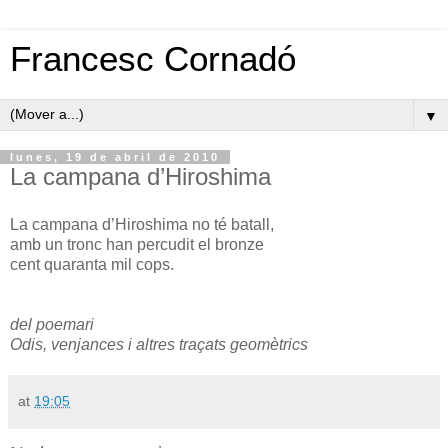
Francesc Cornadó
▼
lunes, 19 de abril de 2010
La campana d’Hiroshima
La campana d’Hiroshima no té batall,
amb un tronc han percudit el bronze
cent quaranta mil cops.
del poemari
Odis, venjances i altres traçats geomètrics
at
19:05